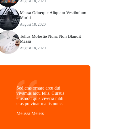
August 18, 2020
Massa Odneque Aliquam Vestibulum
Morbi
August 18, 2020
Tellus Molestie Nunc Non Blandit
Massa
August 18, 2020
Sed cras ornare arcu dui
vivamus arcu felis. Cursus
euismod quis viverra nibh
cras pulvinar mattis nunc.
Melissa Meiers