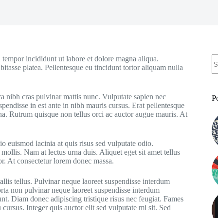
N
 tempor incididunt ut labore et dolore magna aliqua.
re
bitasse platea. Pellentesque eu tincidunt tortor aliquam nulla
ra nibh cras pulvinar mattis nunc. Vulputate sapien nec
P
pendisse in est ante in nibh mauris cursus. Erat pellentesque
rna. Rutrum quisque non tellus orci ac auctor augue mauris. At
o euismod lacinia at quis risus sed vulputate odio.
 mollis. Nam at lectus urna duis. Aliquet eget sit amet tellus
rtor. At consectetur lorem donec massa.
allis tellus. Pulvinar neque laoreet suspendisse interdum
Porta non pulvinar neque laoreet suspendisse interdum
dunt. Diam donec adipiscing tristique risus nec feugiat. Fames
ursus. Integer quis auctor elit sed vulputate mi sit. Sed