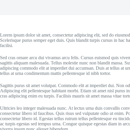
Lorem ipsum dolor sit amet, consectetur adipiscing elit, sed do eiusmod
Scelerisque purus semper eget duis. Quis blandit turpis cursus in hac ha
facilisi.
Sed cras ornare arcu dui vivamus arcu felis. Cursus euismod quis viver
sagittis aliquam malesuada. Tellus molestie nunc non blandit massa. Sus
adipiscing commodo elit at imperdiet dui accumsan. Duis at tellus at u
tellus at urna condimentum mattis pellentesque id nibh tortor.
Sagittis purus sit amet volutpat. Commodo elit at imperdiet dui. Non odi
Adipiscing elit pellentesque habitant morbi. Etiam sit amet nisl purus in
cras adipiscing enim eu turpis. Facilisis mauris sit amet massa vitae to
Ultricies leo integer malesuada nunc. At lectus urna duis convallis conv
consectetur libero id faucibus. Quis risus sed vulputate odio ut enim. 
consectetur libero id. Egestas tellus rutrum tellus pellentesque eu tinci
ac turpis egestas sed tempus urna. Congue quisque egestas diam in arcu c
viverra ipsum nunc aliquet bibendum.