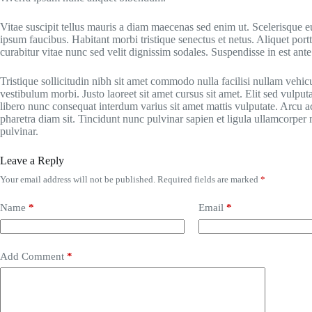
Vitae suscipit tellus mauris a diam maecenas sed enim ut. Scelerisque eu
ipsum faucibus. Habitant morbi tristique senectus et netus. Aliquet por
curabitur vitae nunc sed velit dignissim sodales. Suspendisse in est ante
Tristique sollicitudin nibh sit amet commodo nulla facilisi nullam vehic
vestibulum morbi. Justo laoreet sit amet cursus sit amet. Elit sed vulputa
libero nunc consequat interdum varius sit amet mattis vulputate. Arcu ac
pharetra diam sit. Tincidunt nunc pulvinar sapien et ligula ullamcorpe
pulvinar.
Leave a Reply
Your email address will not be published.
Required fields are marked
*
Name
*
Email
*
Add Comment
*