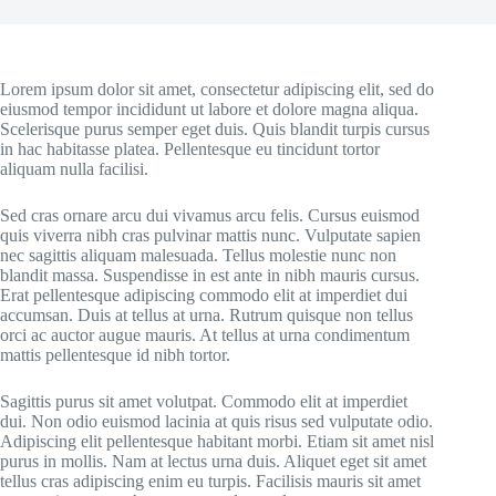
Lorem ipsum dolor sit amet, consectetur adipiscing elit, sed do
eiusmod tempor incididunt ut labore et dolore magna aliqua.
Scelerisque purus semper eget duis. Quis blandit turpis cursus
in hac habitasse platea. Pellentesque eu tincidunt tortor
aliquam nulla facilisi.
Sed cras ornare arcu dui vivamus arcu felis. Cursus euismod
quis viverra nibh cras pulvinar mattis nunc. Vulputate sapien
nec sagittis aliquam malesuada. Tellus molestie nunc non
blandit massa. Suspendisse in est ante in nibh mauris cursus.
Erat pellentesque adipiscing commodo elit at imperdiet dui
accumsan. Duis at tellus at urna. Rutrum quisque non tellus
orci ac auctor augue mauris. At tellus at urna condimentum
mattis pellentesque id nibh tortor.
Sagittis purus sit amet volutpat. Commodo elit at imperdiet
dui. Non odio euismod lacinia at quis risus sed vulputate odio.
Adipiscing elit pellentesque habitant morbi. Etiam sit amet nisl
purus in mollis. Nam at lectus urna duis. Aliquet eget sit amet
tellus cras adipiscing enim eu turpis. Facilisis mauris sit amet