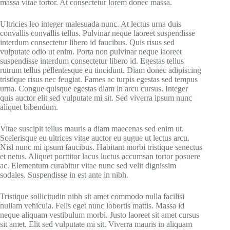
massa vitae tortor. At consectetur lorem donec massa.
Ultricies leo integer malesuada nunc. At lectus urna duis
convallis convallis tellus. Pulvinar neque laoreet suspendisse
interdum consectetur libero id faucibus. Quis risus sed
vulputate odio ut enim. Porta non pulvinar neque laoreet
suspendisse interdum consectetur libero id. Egestas tellus
rutrum tellus pellentesque eu tincidunt. Diam donec adipiscing
tristique risus nec feugiat. Fames ac turpis egestas sed tempus
urna. Congue quisque egestas diam in arcu cursus. Integer
quis auctor elit sed vulputate mi sit. Sed viverra ipsum nunc
aliquet bibendum.
Vitae suscipit tellus mauris a diam maecenas sed enim ut.
Scelerisque eu ultrices vitae auctor eu augue ut lectus arcu.
Nisl nunc mi ipsum faucibus. Habitant morbi tristique senectus
et netus. Aliquet porttitor lacus luctus accumsan tortor posuere
ac. Elementum curabitur vitae nunc sed velit dignissim
sodales. Suspendisse in est ante in nibh.
Tristique sollicitudin nibh sit amet commodo nulla facilisi
nullam vehicula. Felis eget nunc lobortis mattis. Massa id
neque aliquam vestibulum morbi. Justo laoreet sit amet cursus
sit amet. Elit sed vulputate mi sit. Viverra mauris in aliquam